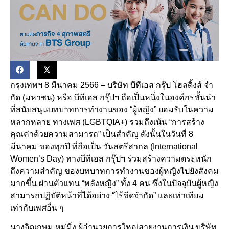
กรุงเทพฯ 8 มีนาคม 2566 – บริษัท บีทีเอส กรุ๊ป โฮลดิ้งส์ จํา
กัด (มหาชน) หรือ บีทีเอส กรุ๊ปฯ ถือเป็นหนึ่งในองค์กรชั้นนำ
ที่สนับสนุนบทบาทการทำงานของ “ผู้หญิง” ยอมรับในความ
หลากหลาย ทางเพศ (LGBTQIA+) รวมถึงเน้น “การสร้าง
คุณค่าด้วยความสามารถ” เป็นสำคัญ ดังนั้นในวันที่ 8
มีนาคม ของทุกปี ที่ถือเป็น วันสตรีสากล (International
Women’s Day) ทางบีทีเอส กรุ๊ปฯ ร่วมสร้างความตระหนัก
ถึงความสำคัญ ของบทบาทการทำงานของผู้หญิงไปยังสังคม
มากขึ้น ผ่านตัวแทน “พลังหญิง” ทั้ง 4 คน ซึ่งในปัจจุบันผู้หญิง
สามารถปฏิบัติหน้าที่ได้อย่าง “ไร้ขีดจำกัด” และเท่าเทียม
เท่ากับเพศอื่น ๆ
นางจิตเกษม หมู่มิ่ง ผู้อำนวยการใหญ่สายงานการเงิน บริษัท