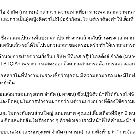
 วีจีไอ จำกัด (มหาชน) กล่าวว่า ความเท่าเทียม ทางเพศ และควา
 และการเป็นผู้หญิงคิดว่าไม่มีข้อจำกัดอะไร แต่เราต้องทำให้เต็มที
 ซึ่งคุณแม่เป็นคนที่แบ่งเวลาเป็น ทำงานแล้วกลับบ้านตรงเวลามาก 
อนหลับแล้ว จะได้ไม่ไปรบกวนเวลาของครอบครัว ทำให้เราสามารถประ
้อำนวยการฝ่ายความยั่งยืน บริษัท บีทีเอส กรุ๊ป โฮลดิ้งส์ จํากัด
าย และ LTBTQIA+ เพราะการแสดงออกถึงความสามารถคือ การแสดงออ
หลายในที่ทำงาน เพราะเชื่อว่าทุกคน มีความสามารถ และมีไอเดีย
ยั่งยืน”
่งมวลชนกรุงเทพ จำกัด (มหาชน) ซึ่งปฏิบัติหน้าที่ให้กับรถไฟฟ้าบ
 และยืดหยุ่นในการทำงานมากกว่า แต่งานบางอย่างที่ต้องใช้ความเ
จะไม่ตรงกับคนส่วนใหญ่ แต่บทบาท คุณแม่เลี้ยงเดี่ยวที่มีลูก 2 คน
เอง คิดและตัดสินใจเรื่องต่าง ๆ ด้วยตัวเอง เรามีหน้าที่ให้คำแนะนำ
บบขนส่งมวลชนกรุงเทพ จำกัด (มหาชน) กล่าวทิ้งท้ายว่า “การจัดส