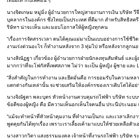
เทียมเท่ากับเพศอื่น ๆ
นางจิตเกษม หมู่มิ่ง ผู้อำนวยการใหญ่สายงานการเงิน บริษัท
บุคลากรในองค์กร ซึ่งไทยเป็นประเทศ ที่ดีมาก สำหรับสิทธิสตรี
ริษัทฯ น่าจะเห็น และมอบโอกาสให้ผู้หญิงทุกคน
“เรื่องการจัดสรรเวลา ตนได้คุณแม่มาเป็นแบบอย่างการใช้ชีวิต
งานเร่งด่วนอะไร ก็ทำงานหลังจาก 3 ทุ่มไป หรือหลังจากลูกน
นางสิณัฏฐา เกี่ยวข้อง ผู้อำนวยการฝ่ายนักลงทุนสัมพันธ์ และผู
มากกว่าที่จะโฟกัสที่เพศสภาพ ไม่ว่า จะเป็น ผู้หญิง ผู้ช
“สิ่งสำคัญในการทำงาน และยึดมั่นคือ การยอมรับในความหลาก
แตกต่างกันเหล่านั้น จะช่วยเสริมให้องค์กรของเราเติบโตได้อย่าง
นางจิณัฐตา พละบุตร หัวหน้างานควบคุมรถไฟฟ้า บริษัท ระบบขนส
ข้อดีของผู้หญิง คือ มีความเห็นอกเห็นใจคนอื่น ประนีประนอม
“แม้จะทำหน้าที่หัวหน้าคุมงาน ที่ทำงานเป็นกะ และเวลาเลิกงาน
พูดคุยกันได้ทุกเรื่อง เพราะเราเลี้ยงเค้ามาแบบให้ช่วยเหลือตัว
นางสาวกวิตา แสงธรรมมงคล เจ้าหน้าที่งานรถไฟฟ้า บริษัท ระ